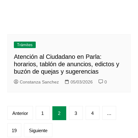
Trámites
Atención al Ciudadano en Parla:
horarios, tablón de anuncios, edictos y
buzón de quejas y sugerencias
Constanza Sanchez
05/03/2026
0
Paginación
Anterior
1
2
3
4
…
de
entradas
19
Siguiente