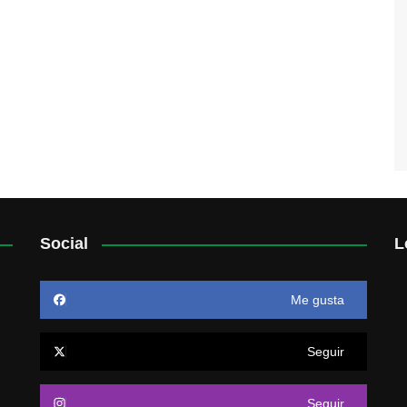
Social
L
Me gusta
Seguir
Seguir