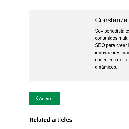
Constanza
Soy periodista e
contenidos multi
SEO para crear h
innovadores, nar
conecten con co
dinámicos.
Navegación
Anterior
de
entradas
Related articles