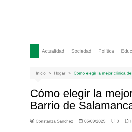
Saltar
al
contenido
Actualidad
Sociedad
Política
Educ
Inicio
Hogar
Cómo elegir la mejor clínica d
Cómo elegir la mejor 
Barrio de Salamanc
Constanza Sanchez
05/09/2025
0