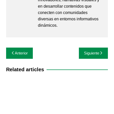
en desarrollar contenidos que
conecten con comunidades
diversas en entornos informativos
dinámicos.
Navegación
Anterior
Siguiente
de
entradas
Related articles