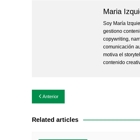
Maria Izqu
Soy María Izquie
gestiono conten
copywriting, nar
comunicación aud
motiva el storyt
contenido creati
Navegación
Anterior
de
entradas
Related articles