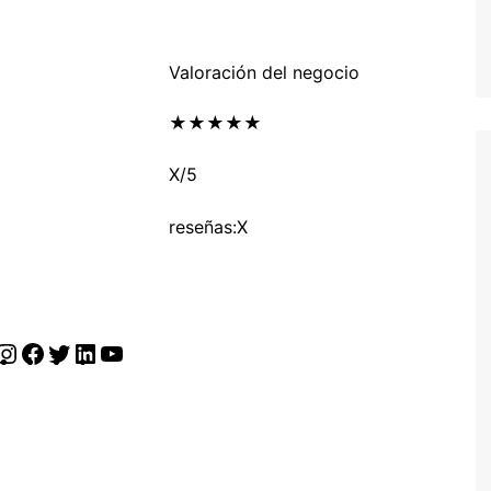
Valoración del negocio
★
★
★
★
★
X/5
reseñas:X
https://www.instagram.com/parlahoynews/
https://www.facebook.com/parlahoynews/
https://twitter.com/parlahoynews
https://www.linkedin.com/company/parla-
https://www.youtube.com/channel/UCbqaJ
hoy/
_tI6QdD7mxQJkriQ