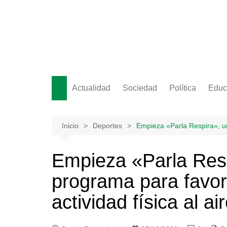
Saltar
al
contenido
Actualidad
Sociedad
Política
Educ
Inicio
Deportes
Empieza «Parla Respira», un 
Empieza «Parla Res
programa para favore
actividad física al air