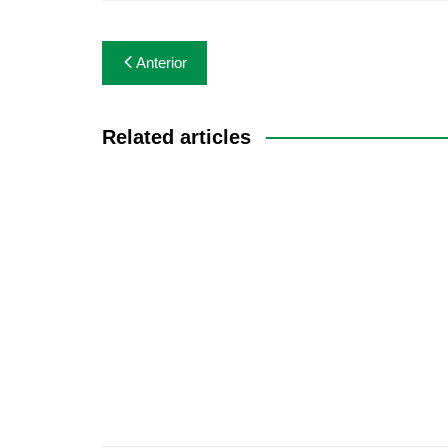
Navegación
Anterior
de
entradas
Related articles