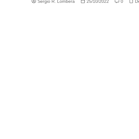
Sergio R. Lombera
25/10/2022
0
D