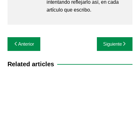
intentando reflejarlo así, en cada
artículo que escribo.
Navegación
Anterior
Siguiente
de
entradas
Related articles