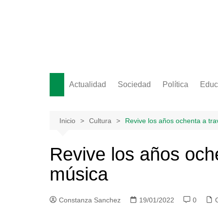
Saltar
al
contenido
Actualidad
Sociedad
Política
Educ
Inicio
Cultura
Revive los años ochenta a tra
Revive los años oche
música
Constanza Sanchez
19/01/2022
0