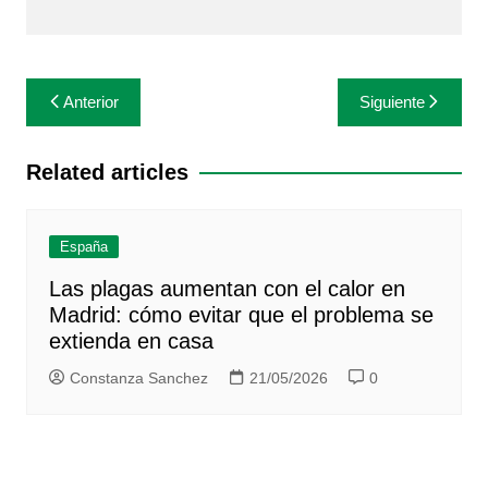
Navegación
Anterior
Siguiente
de
entradas
Related articles
España
Las plagas aumentan con el calor en
Madrid: cómo evitar que el problema se
extienda en casa
Constanza Sanchez
21/05/2026
0