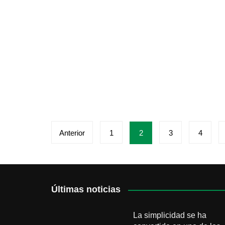
Paginación
Anterior
1
2
3
4
de
entradas
Últimas noticias
La simplicidad se ha