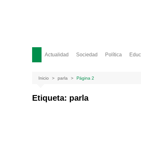
Saltar
al
contenido
Actualidad
Sociedad
Política
Educ
Inicio
parla
Página 2
Etiqueta:
parla