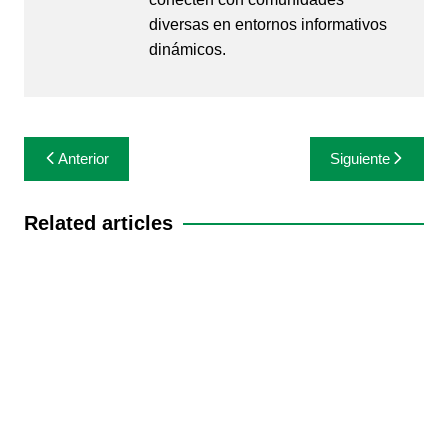
diversas en entornos informativos
dinámicos.
Navegación
Anterior
Siguiente
de
entradas
Related articles